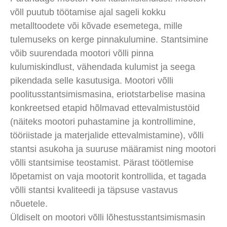
võll puutub töötamise ajal sageli kokku
metalltoodete või kõvade esemetega, mille
tulemuseks on kerge pinnakulumine. Stantsimine
võib suurendada mootori võlli pinna
kulumiskindlust, vähendada kulumist ja seega
pikendada selle kasutusiga. Mootori võlli
poolitusstantsimismasina, eriotstarbelise masina
konkreetsed etapid hõlmavad ettevalmistustöid
(näiteks mootori puhastamine ja kontrollimine,
tööriistade ja materjalide ettevalmistamine), võlli
stantsi asukoha ja suuruse määramist ning mootori
võlli stantsimise teostamist. Pärast töötlemise
lõpetamist on vaja mootorit kontrollida, et tagada
võlli stantsi kvaliteedi ja täpsuse vastavus
nõuetele.
Üldiselt on mootori võlli lõhestusstantsimismasin