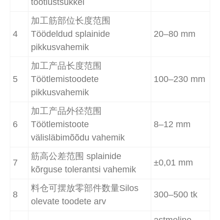
töötlustsükkel
加工筋部位长度范围
4
Töödeldud splainide
20–80 mm
pikkusvahemik
加工产品长度范围
5
Töötlemistoodete
100–230 mm
pikkusvahemik
加工产品外径范围
6
Töötlemistoote
8–12 mm
välisläbimõõdu vahemik
筋高公差范围 splainide
7
±0,01 mm
kõrguse tolerantsi vahemik
料仓可摆放零部件数量Silos
8
300–500 tk
olevate toodete arv
astmeline