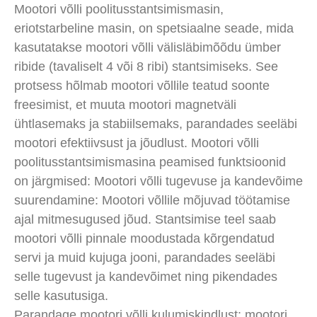
Mootori võlli poolitusstantsimismasin,
eriotstarbeline masin, on spetsiaalne seade, mida
kasutatakse mootori võlli välisläbimõõdu ümber
ribide (tavaliselt 4 või 8 ribi) stantsimiseks. See
protsess hõlmab mootori võllile teatud soonte
freesimist, et muuta mootori magnetväli
ühtlasemaks ja stabiilsemaks, parandades seeläbi
mootori efektiivsust ja jõudlust. Mootori võlli
poolitusstantsimismasina peamised funktsioonid
on järgmised: Mootori võlli tugevuse ja kandevõime
suurendamine: Mootori võllile mõjuvad töötamise
ajal mitmesugused jõud. Stantsimise teel saab
mootori võlli pinnale moodustada kõrgendatud
servi ja muid kujuga jooni, parandades seeläbi
selle tugevust ja kandevõimet ning pikendades
selle kasutusiga.
Parandage mootori võlli kulumiskindlust: mootori