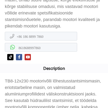
kõrge stabiilsuse omadusi, mis vastavad mootori
võllide erinevate spetsifikatsioonide
stantsimisnõuetele, parandab mootori kvaliteeti ja
pikendab mootori kasutusiga.
+86 186 8899 7860
8618688997860
Description
TB8-12x230 mootorivõlli lõhestusstantsimismasin,
eriotstarbeline masin, on valmistatud
alumiiniumprofiilidest väliskonstruktsiooni jaoks.
See kasutab hüdraulilist stantsimist, et töödelda
mootorivõlli komponentide ümber nelja, kaheksa,