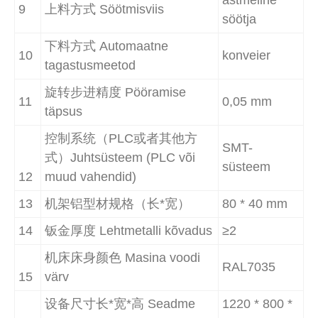
9
上料方式 Söötmisviis
söötja
下料方式 Automaatne
10
konveier
tagastusmeetod
旋转步进精度 Pööramise
11
0,05 mm
täpsus
控制系统（PLC或者其他方
SMT-
式）Juhtsüsteem (PLC või
süsteem
12
muud vahendid)
13
机架铝型材规格（长*宽）
80 * 40 mm
14
钣金厚度 Lehtmetalli kõvadus
≥2
机床床身颜色 Masina voodi
RAL7035
15
värv
设备尺寸长*宽*高 Seadme
1220 * 800 *