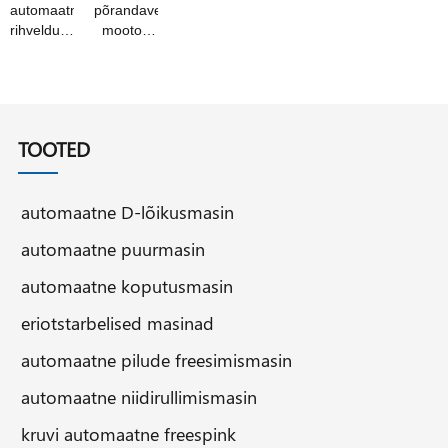
automaatne
põrandaventilaatori
rihveldusmasin
mootori
ussiülekande
võll
ja
elektrimootori
ussiratta
võlli
jaoks
valmistamise
splintmasin
TOOTED
automaatne D-lõikusmasin
automaatne puurmasin
automaatne koputusmasin
eriotstarbelised masinad
automaatne pilude freesimismasin
automaatne niidirullimismasin
kruvi automaatne freespink