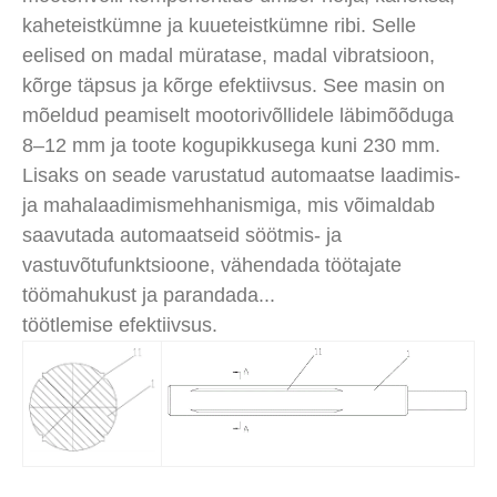
kaheteistkümne ja kuueteistkümne ribi. Selle
eelised on madal müratase, madal vibratsioon,
kõrge täpsus ja kõrge efektiivsus. See masin on
mõeldud peamiselt mootorivõllidele läbimõõduga
8–12 mm ja toote kogupikkusega kuni 230 mm.
Lisaks on seade varustatud automaatse laadimis-
ja mahalaadimismehhanismiga, mis võimaldab
saavutada automaatseid söötmis- ja
vastuvõtufunktsioone, vähendada töötajate
töömahukust ja parandada...
töötlemise efektiivsus.