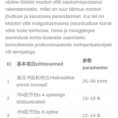
oluline tööriist mootori võlli stantsimisprotsessi
rakendamiseks, millel on suur tähtsus mootori
jõudluse ja kasutusea parandamisel. Kui teil on
Mootori võlli mulgustusmasina ostunõudluse korral
võite toote toimivuse, hinna ja müügijärgse
teeninduse kohta lisateabe saamiseks
konsulteerida professionaalsete mehaanikatootjate
või tarnijatega.
参数
Ei
基本项目põhiesemed
parameeter
液压冲筋机吨位Hüdraulilise
1
25–30 tonni
pressi tonnaaž
冲4筋节拍s 4-splainiga
2
15–18 tk
töötlustsükkel
冲8筋节拍s 8-spline
3
12–14 tk