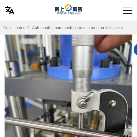
tooted
Automaatne hammastega masin mootori võlli jaoks