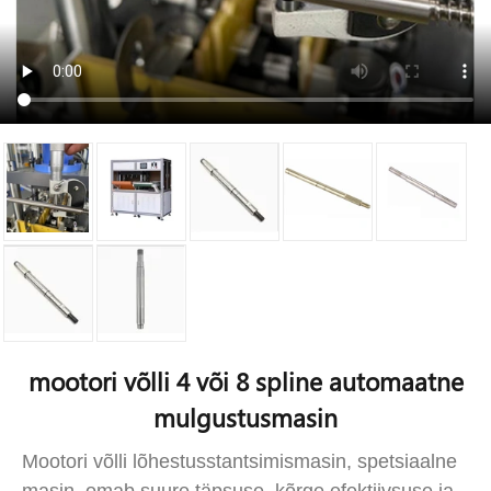
mootori võlli 4 või 8 spline automaatne
mulgustusmasin
Mootori võlli lõhestusstantsimismasin, spetsiaalne
masin, omab suure täpsuse, kõrge efektiivsuse ja