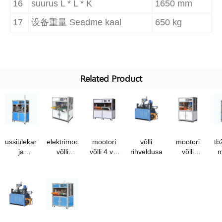
16
suurus L * L * K
1650 mm
17
设备重量 Seadme kaal
650 kg
Related Product
ussiülekanne
elektrimootori
mootori
võlli
mootori
tb
ja
võlli
võlli 4 või
rihveldusautomaat
võlli
m
ussiratta
spline
8 spline
rihveldusautom
spline
automaatmasin
automaatne
ri
automaatne
mulgustusmasin
pr
mulgustusmasin